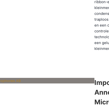
ribbon-
kleinme
condensa
traploos
en een c
controle
technolo
een gel
kleinme
Impo
Ann
Mic