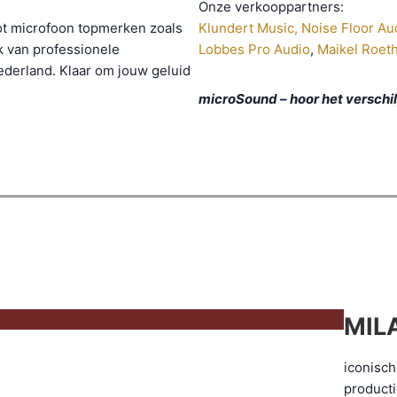
Onze verkooppartners:
ot microfoon topmerken zoals
Klundert Music,
N
oise Floor Au
k van professionele
Lobbes Pro Audio
,
Maikel Roet
ederland. Klaar om jouw geluid
microSound – hoor het verschil,
MILA
iconisc
producti