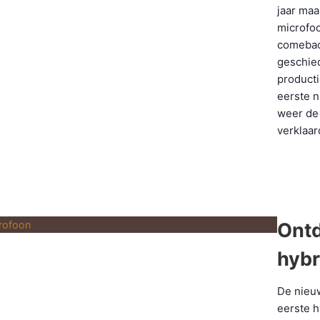
jaar ma
microfo
comebac
geschied
producti
eerste n
weer de 
verklaar
Ont
hybr
De nieu
eerste h