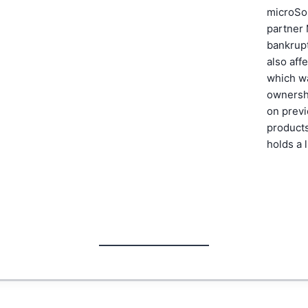
microSo
partner 
bankrup
also aff
which w
ownershi
on previ
products
holds a 