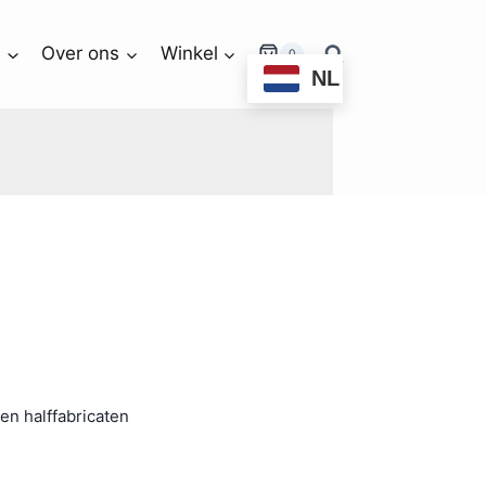
n
Over ons
Winkel
0
NL
en halffabricaten