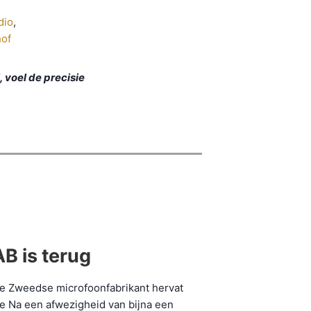
dio
,
hof
 voel de precisie
B is terug
he Zweedse microfoonfabrikant hervat
e Na een afwezigheid van bijna een