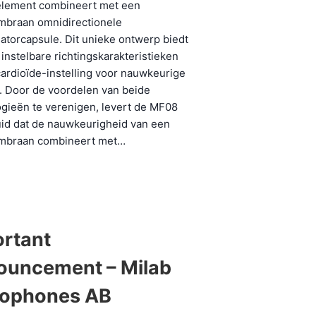
element combineert met een
mbraan omnidirectionele
torcapsule. Dit unieke ontwerp biedt
 instelbare richtingskarakteristieken
ardioïde-instelling voor nauwkeurige
. Door de voordelen van beide
gieën te verenigen, levert de MF08
uid dat de nauwkeurigheid van een
mbraan combineert met…
rtant
ouncement – Milab
rophones AB