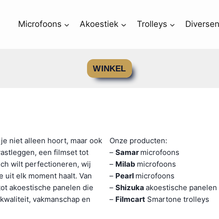
Microfoons
Akoestiek
Trolleys
Diverse
WINKEL
 je niet alleen hoort, maar ook
Onze producten:
vastleggen, een filmset tot
–
Samar
microfoons
ch wilt perfectioneren, wij
–
Milab
microfoons
e uit elk moment haalt. Van
–
Pearl
microfoons
tot akoestische panelen die
–
Shizuka
akoestische panelen 
 kwaliteit, vakmanschap en
–
Filmcart
Smartone trolleys