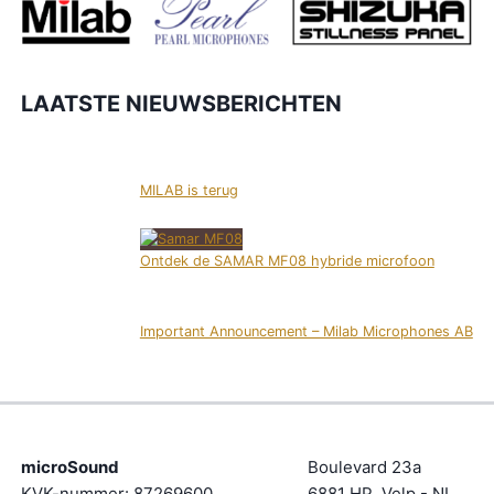
LAATSTE NIEUWSBERICHTEN
MILAB is terug
Ontdek de SAMAR MF08 hybride microfoon
Important Announcement – Milab Microphones AB
microSound
Boulevard 23a
KVK-nummer: 87269600
6881 HP
Velp - NL